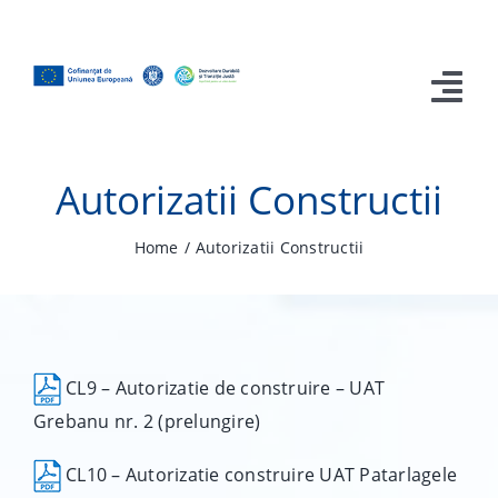
Skip
to
content
Tog
Nav
Acasa
Autorizatii Constructii
Prezentare Proiect
Home
Autorizatii Constructii
Contracte
Campanie Publicitate
CL9 – Autorizatie de construire – UAT
Media
Grebanu nr. 2 (prelungire)
Contact
CL10 – Autorizatie construire UAT Patarlagele