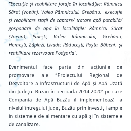
”Execuţie şi reabilitare foraje în localităţile: Râmnicu
Sărat (Voetin), Valea Râmnicului, Greb
ă
nu, execuţie
şi reabilitare staţii de captare/ tratare apă potabilă/
gospodării de apă în localităţile: Râmnicu Sărat
(Voetin), Puie
ș
ti, Valea Râmnicului, Greb
ă
nu,
Homeşti, Zăplazi, Livada, Răduceşti, Poşta, B
ă
beni, şi
reabilitare rezervoare Podgoria
”.
Evenimentul face parte din acțiunile de
promovare ale ”Proiectului Regional de
Dezvoltare a Infrastructurii de Apă și Apă Uzată
din Județul Buzău în perioada 2014-2020” pe care
Compania de Apă Buzău îl implementează la
nivelul întregului județ Buzău prin investiții ample
in sistemele de alimentare cu apă și în sistemele
de canalizare.