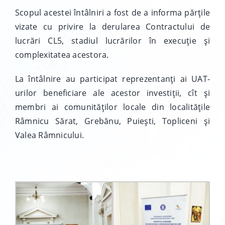
Scopul acestei întâlniri a fost de a informa părțile
vizate cu privire la derularea Contractului de
lucrări CL5, stadiul lucrărilor în execuție și
complexitatea acestora.
La întâlnire au participat reprezentanți ai UAT-
urilor beneficiare ale acestor investiții, cît și
membri ai comunităților locale din localitățile
Râmnicu Sărat, Grebănu, Puiești, Topliceni și
Valea Râmnicului.