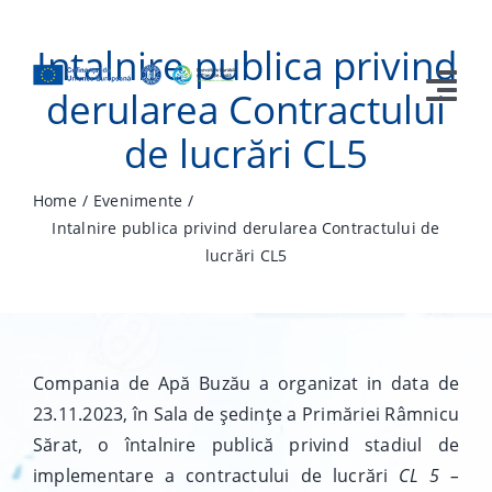
Skip
to
Intalnire publica privind
content
derularea Contractului
Tog
de lucrări CL5
Nav
Acasa
Home
Evenimente
Intalnire publica privind derularea Contractului de
Prezentare Proiect
lucrări CL5
Contracte
Campanie Publicitate
Compania de Apă Buzău a organizat in data de
Media
23.11.2023, în Sala de ședințe a Primăriei Râmnicu
Sărat, o întalnire publică privind stadiul de
Contact
implementare a contractului de lucrări
CL 5 –