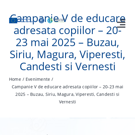
Skip
to
Campanie V de educare
content
adresata copiilor – 20-
Tog
23 mai 2025 – Buzau,
Nav
Acasa
Siriu, Magura, Viperesti,
Candesti si Vernesti
Prezentare Proiect
Contracte
Home
Evenimente
Campanie V de educare adresata copiilor – 20-23 mai
Campanie Publicitate
2025 – Buzau, Siriu, Magura, Viperesti, Candesti si
Vernesti
Media
Contact