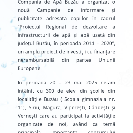
Compania de Apă Buzău a organizat o
nouă Campanie de informare și
publicitate adresată copiilor în cadrul
“Proiectul Regional de dezvoltare a
infrastructurii de apă și apă uzată din
județul Buzău, în perioada 2014 – 2020”,
un amplu proiect de investiții cu finanțare
nerambursabilă din partea Uniunii
Europene.
In perioada 20 – 23 mai 2025 ne-am
intâlnit cu 300 de elevi din școlile din
localitățile Buzău ( Scoala gimnaziala nr.
11), Siriu, Măgura, Viperești, Cândești și
Vernești care au participat la activitățile
organizate de noi, având ca temă
principală importanța consumului