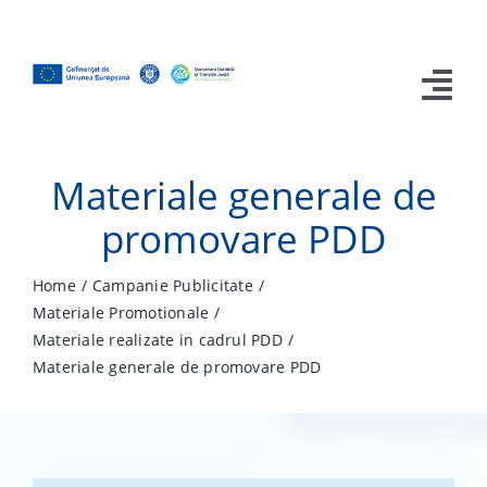
Skip
to
content
Tog
Nav
Acasa
Materiale generale de
promovare PDD
Prezentare Proiect
Contracte
Home
Campanie Publicitate
Materiale Promotionale
Campanie Publicitate
Materiale realizate in cadrul PDD
Materiale generale de promovare PDD
Media
Contact