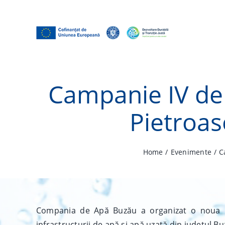
Skip
to
content
Campanie IV de 
Pietroas
Home
Evenimente
C
Compania de Apă Buzău a organizat o noua Cam
infrastructurii de apă și apă uzată din județul B