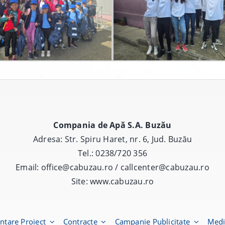
Compania de Apă S.A. Buzău
Adresa: Str. Spiru Haret, nr. 6, Jud. Buzău
Tel.: 0238/720 356
Email: office@cabuzau.ro / callcenter@cabuzau.ro
Site:
www.cabuzau.ro
ntare Proiect
Contracte
Campanie Publicitate
Med