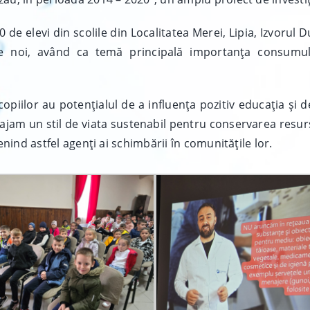
 de elevi din scolile din Localitatea Merei, Lipia, Izvorul 
e de noi, având ca temă principală importanța consumu
copiilor au potențialul de a influența pozitiv educația ș
urajam un stil de viata sustenabil pentru conservarea resu
venind astfel agenți ai schimbării în comunitățile lor.