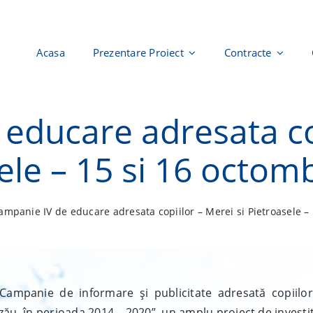
Acasa
Prezentare Proiect
Contracte
educare adresata cop
ele – 15 si 16 octom
ampanie IV de educare adresata copiilor – Merei si Pietroasele –
panie de informare și publicitate adresată copiilor 
uzău, în perioada 2014 – 2020”, un amplu proiect de investi